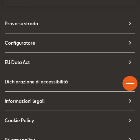
Contatti
SEAT Italia
Configuratore
Prova su strada
Configuratore
EU Data Act
Test
Chiama
Informaz
WhatsA
Drive
Dichiarazione di accessibilità
Informazioni legali
Cookie Policy
Privacy policy