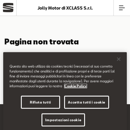
Jolly Motor di XCLASS S.r.l.
Azienda
Pagina non trovata
Modelli
La pagina richiesta non è stata trovata.
Offerte
Questo sito web utilizza sia cookies tecnici (necessari al suo corretto
Puoi continuare a esplorare il sito usando il menù di navigazione
funzionamento) che analitici e di profilazione propri e di terze parti (al
fine di inviare messaggi pubblicitari in linea con le preferenze
qui sopra.
Service
manifestate dagli utenti durante la navigazione). Per avere maggiori
informazioni puoi leggere la nostra
Cookie Policy
Business
Rifiuta tutti
Accetta tutti i cookie
SEAT Usato Certificato
Impostazioni cookie