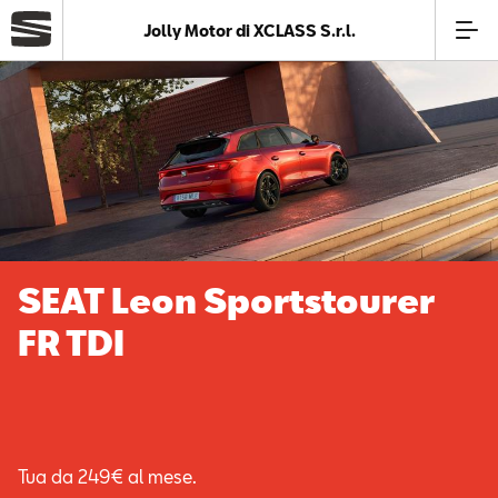
Jolly Motor di XCLASS S.r.l.
Azienda
Modelli
Offerte
SEAT Leon Sportstourer
Service
FR TDI
Business
SEAT Usato Certificato
Tua da 249€ al mese.