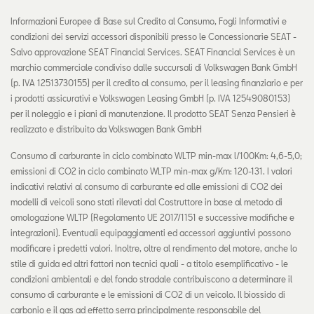
Informazioni Europee di Base sul Credito al Consumo, Fogli Informativi e
condizioni dei servizi accessori disponibili presso le Concessionarie SEAT -
Salvo approvazione SEAT Financial Services. SEAT Financial Services è un
marchio commerciale condiviso dalle succursali di Volkswagen Bank GmbH
(p. IVA 12513730155) per il credito al consumo, per il leasing finanziario e per
i prodotti assicurativi e Volkswagen Leasing GmbH (p. IVA 12549080153)
per il noleggio e i piani di manutenzione. Il prodotto SEAT Senza Pensieri è
realizzato e distribuito da Volkswagen Bank GmbH
Consumo di carburante in ciclo combinato WLTP min-max l/100Km: 4,6-5,0;
emissioni di CO2 in ciclo combinato WLTP min-max g/Km: 120-131. I valori
indicativi relativi al consumo di carburante ed alle emissioni di CO2 dei
modelli di veicoli sono stati rilevati dal Costruttore in base al metodo di
omologazione WLTP (Regolamento UE 2017/1151 e successive modifiche e
integrazioni). Eventuali equipaggiamenti ed accessori aggiuntivi possono
modificare i predetti valori. Inoltre, oltre al rendimento del motore, anche lo
stile di guida ed altri fattori non tecnici quali - a titolo esemplificativo - le
condizioni ambientali e del fondo stradale contribuiscono a determinare il
consumo di carburante e le emissioni di CO2 di un veicolo. Il biossido di
carbonio e il gas ad effetto serra principalmente responsabile del