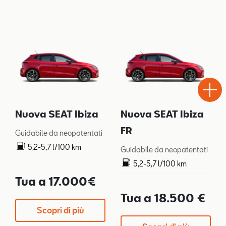
Test
Chiama
Informaz
WhatsA
Drive
Nuova SEAT Ibiza
Nuova SEAT Ibiza
FR
Guidabile da neopatentati
5,2-5,7 l/100 km
Guidabile da neopatentati
119-128 g/km
5,2-5,7 l/100 km
119-128 g/km
Tua a 17.000€
Tua a 18.500 €
Scopri di più