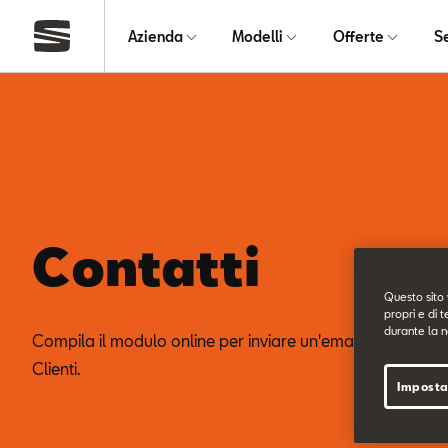
Azienda
Modelli
Offerte
S
Contatti
Questo sito 
propri e di t
durante la n
Compila il modulo online per inviare un'email al nostro Se
Clienti.
Imposta