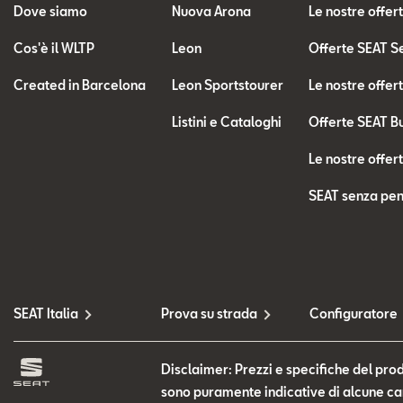
Dove siamo
Nuova Arona
Le nostre offer
Cos'è il WLTP
Leon
Offerte SEAT S
Created in Barcelona
Leon Sportstourer
Le nostre offer
Listini e Cataloghi
Offerte SEAT B
Le nostre offer
SEAT senza pen
SEAT Italia
Prova su strada
Configuratore
Disclaimer: Prezzi e specifiche del prod
sono puramente indicative di alcune cara