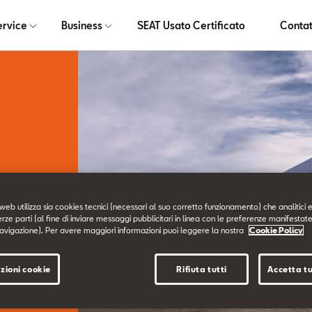
ervice
Business
SEAT Usato Certificato
Contat
web utilizza sia cookies tecnici (necessari al suo corretto funzionamento) che analitici e
erze parti (al fine di inviare messaggi pubblicitari in linea con le preferenze manifestate
avigazione). Per avere maggiori informazioni puoi leggere la nostra
Cookie Policy
rvizio
zioni cookie
Rifiuta tutti
Accetta tu