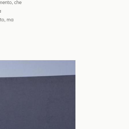
imento, che
a
uto, ma