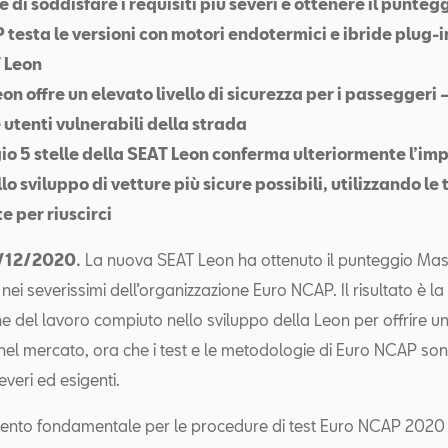
di soddisfare i requisiti più severi e ottenere il puntegg
 testa le versioni con motori endotermici e ibride plug-i
 Leon
on offre un elevato livello di sicurezza per i passeggeri –
 utenti vulnerabili della strada
gio 5 stelle della SEAT Leon conferma ulteriormente l’im
o sviluppo di vetture più sicure possibili, utilizzando le
e per riuscirci
/12/2020
.
La nuova SEAT Leon ha ottenuto il punteggio Mas
 nei severissimi dell’organizzazione Euro NCAP. Il risultato è la
e del lavoro compiuto nello sviluppo della Leon per offrire un
e nel mercato, ora che i test e le metodologie di Euro NCAP son
veri ed esigenti.
nto fondamentale per le procedure di test Euro NCAP 2020