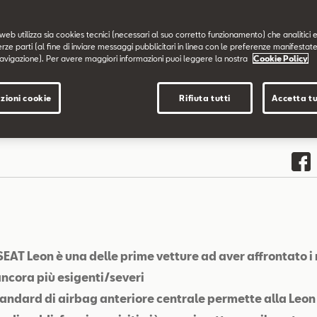
web utilizza sia cookies tecnici (necessari al suo corretto funzionamento) che analitici e
erze parti (al fine di inviare messaggi pubblicitari in linea con le preferenze manifestate
avigazione). Per avere maggiori informazioni puoi leggere la nostra
Cookie Policy
zioni cookie
Rifiuta tutti
Accetta tu
SEAT Leon è una delle prime vetture ad aver affrontato i
ncora più esigenti/severi
standard di airbag anteriore centrale permette alla Leon