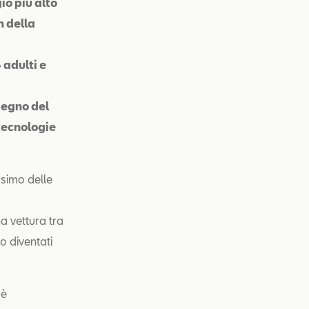
io più alto
n della
 adulti e
pegno del
 tecnologie
simo delle
a vettura tra
o diventati
 è