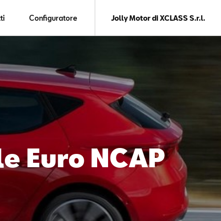
ti
Configuratore
Jolly Motor di XCLASS S.r.l.
le Euro NCAP