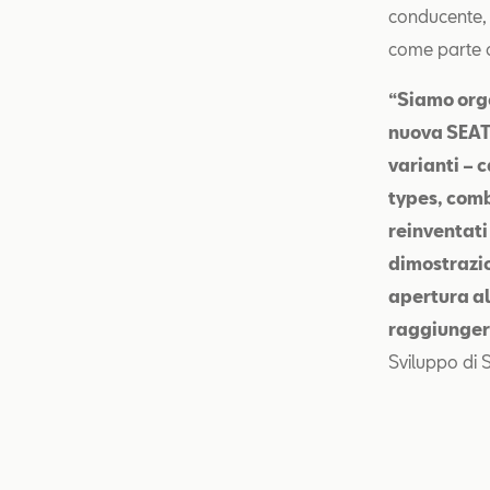
conducente, 
come parte d
“Siamo orgo
nuova SEAT 
varianti – 
types, com
reinventati
dimostrazio
apertura al
raggiungere
Sviluppo di 