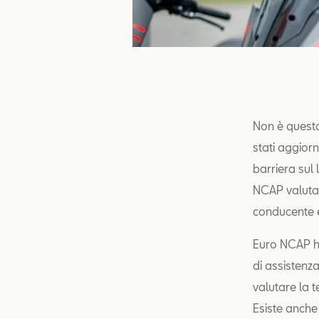
Non è questo
stati aggiorn
barriera sul 
NCAP valuta 
conducente e
Euro NCAP ha 
di assistenz
valutare la t
Esiste anche