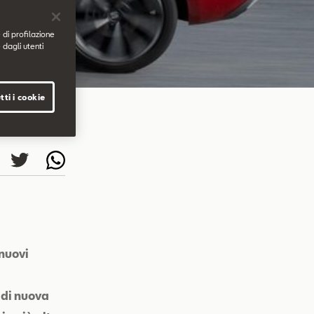
 di profilazione
 dagli utenti
tti i cookie
 nuovi
 di nuova