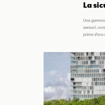
La si
Una gamma de
sensori, con
prima d'ora e