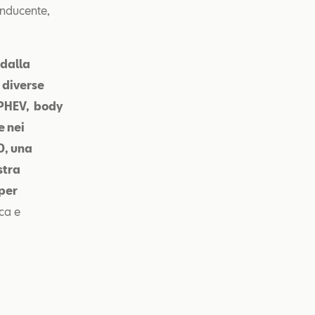
onducente,
 dalla
 diverse
e PHEV, body
e nei
0, una
stra
 per
ca e