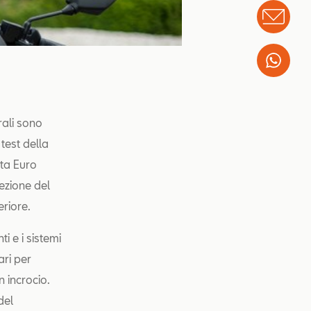
Info
Wha
rali sono
test della
lta Euro
ezione del
riore.
i e i sistemi
ari per
n incrocio.
del