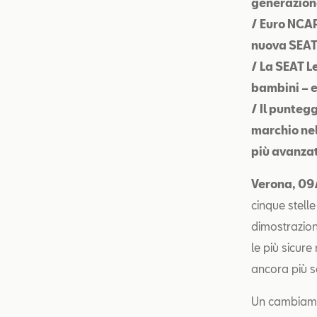
generazione 
/ Euro NCAP
nuova SEAT
/ La SEAT Le
bambini – e
/ Il punteg
marchio nell
più avanzat
Verona,
09
cinque stelle
dimostrazion
le più sicur
ancora più se
Un cambiame