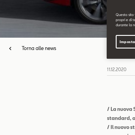
Questo sito 
propri e di t
durante la n
Imposta
Torna alle news
11.12.2020
/ La nuova 
standard, a
/ Il nuovo 