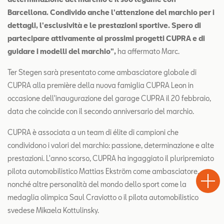
Barcellona. Condivido anche l'attenzione del marchio per i
dettagli, l'esclusività e le prestazioni sportive. Spero di
partecipare attivamente ai prossimi progetti CUPRA e di
guidare i modelli del marchio",
ha affermato Marc.
Ter Stegen sarà presentato come ambasciatore globale di
CUPRA alla première della nuova famiglia CUPRA Leon in
occasione dell'inaugurazione del garage CUPRA il 20 febbraio,
data che coincide con il secondo anniversario del marchio.
CUPRA è associata a un team di élite di campioni che
condividono i valori del marchio: passione, determinazione e alte
prestazioni. L'anno scorso, CUPRA ha ingaggiato il pluripremiato
Test
Chiama
Informaz
WhatsA
pilota automobilistico Mattias Ekström come ambasciatore,
Drive
nonché altre personalità del mondo dello sport come la
medaglia olimpica Saul Craviotto o il pilota automobilistico
svedese Mikaela Kottulinsky.