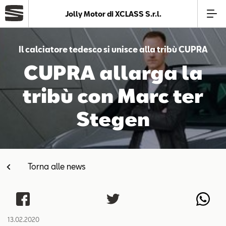
Jolly Motor di XCLASS S.r.l.
Azienda
Il calciatore tedesco si unisce alla tribù CUPRA
CUPRA allarga la
Modelli
tribù con Marc ter
Offerte
Stegen
Service
Torna alle news
Business
SEAT Usato Certificato
13.02.2020