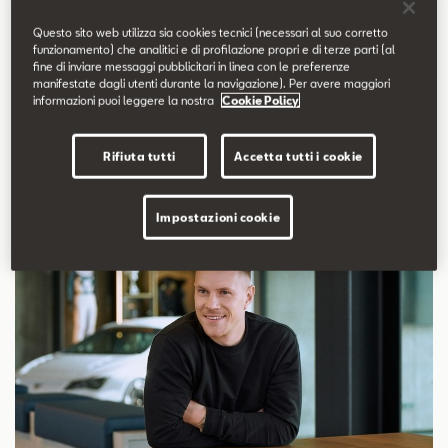
Lo scorso agosto, CUPRA è diventata Official Automotive and
Questo sito web utilizza sia cookies tecnici (necessari al suo corretto
funzionamento) che analitici e di profilazione propri e di terze parti (al
Mobility Partner dell’FC Barcelona. Dopo aver chiuso il 2019 con
fine di inviare messaggi pubblicitari in linea con le preferenze
quasi 24.700 unità vendute e una crescita del 71,8% rispetto
manifestate dagli utenti durante la navigazione). Per avere maggiori
informazioni puoi leggere la nostra
Cookie Policy
all'anno precedente, il marchio sta rafforzando questa alleanza
dando il via alla collaborazione con uno dei più prominenti
Rifiuta tutti
Accetta tutti i cookie
giocatori del club.
Impostazioni cookie