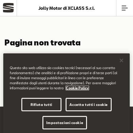
Jolly Motor di XCLASS S.r.l.
Azienda
Pagina non trovata
Modelli
La pagina richiesta non è stata trovata.
Offerte
Questo sito web utilizza sia cookies tecnici (necessari al suo corretto
Puoi continuare a esplorare il sito usando il menù di navigazione
funzionamento) che analitici e di profilazione propri e di terze parti (al
fine di inviare messaggi pubblicitari in linea con le preferenze
qui sopra.
Service
manifestate dagli utenti durante la navigazione). Per avere maggiori
informazioni puoi leggere la nostra
Cookie Policy
Business
Rifiuta tutti
Accetta tutti i cookie
SEAT Usato Certificato
Impostazioni cookie