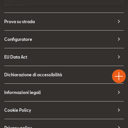
Contatti
SEAT Italia
Configuratore
Prova su strada
Configuratore
EU Data Act
Test
Chiama
Informaz
WhatsA
Drive
Dichiarazione di accessibilità
Informazioni legali
Cookie Policy
Privacy policy