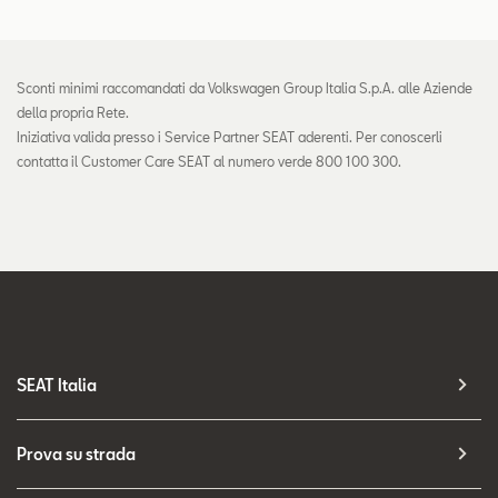
Sconti minimi raccomandati da Volkswagen Group Italia S.p.A. alle Aziende
della propria Rete.
Iniziativa valida presso i Service Partner SEAT aderenti. Per conoscerli
contatta il Customer Care SEAT al numero verde 800 100 300.
SEAT Italia
Prova su strada