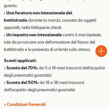
guasto:
•
Una foratura non intenzionale del
battistrada
durante la marcia, causata da oggetti
appuntiti, nella fattispecie chiodi.
•
Un impatto non intenzionale
contro il marciapiede,
Test
tale da provocare una deformazione del fianco del
Chiama
Informaz
WhatsA
Drive
battistrada e la presenza di un’ernia sullo stesso.
Sconti applicati:
•
Sconto del 70%:
da 0 a 18 mesi trascorsi dall’acquisto
degli pneumatici guastatisi
•
Sconto del 50%:
da 18 a 36 mesi trascorsi
dall’acquisto degli pneumatici guastatisi
> Condizioni Generali