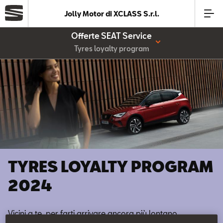
Jolly Motor di XCLASS S.r.l.
Offerte SEAT Service
Azienda
Tyres loyalty program
Modelli
Offerte
Service
TYRES LOYALTY PROGRAM
Business
2024
SEAT Usato Certificato
Vicini a te, per farti arrivare ancora più lontano.